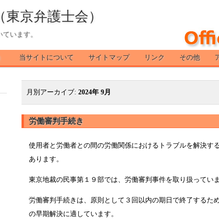
（東京弁護士会）
いています。
）
当サイトについて
サイトマップ
リンク
その他
月別アーカイブ:
2024年 9月
労働審判手続き
使用者と労働者との間の労働関係におけるトラブルを解決す
あります。
東京地裁の民事第１９部では、労働審判事件を取り扱ってい
労働審判手続きは、原則として３回以内の期日で終了するた
の早期解決に適しています。