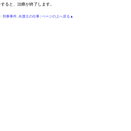
をすると、治療が終了します。
:
刑事事件
,
弁護士の仕事
|
ページの上へ戻る▲